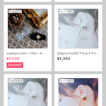
carreau（カロー）ブローチ：ゴ
【Starry Parl】ピアスorイヤリン
ールド or シルバー ※完成品
グ（silver） ※レシピ付きキット
¥3,520
¥3,300
20%OFF