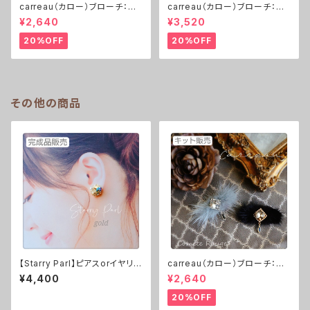
carreau（カロー）ブローチ：ゴ
carreau（カロー）ブローチ：ゴ
ールド or シルバー ※レシピ
ールド or シルバー ※完成品
¥2,640
¥3,520
付きキット
20%OFF
20%OFF
その他の商品
【Starry Parl】ピアスorイヤリン
carreau（カロー）ブローチ：ゴ
グ（gold） ※完成品
ールド or シルバー ※レシピ
¥4,400
¥2,640
付きキット
20%OFF