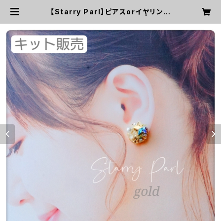
【Starry Parl】ピアスorイヤリング
（gold） ※レシピ付きキット | コメッ
トルージュ