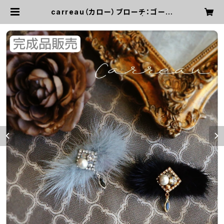
carreau（カロー）ブローチ：ゴール
ド or シルバー ※完成品 | コメット
ルージュ