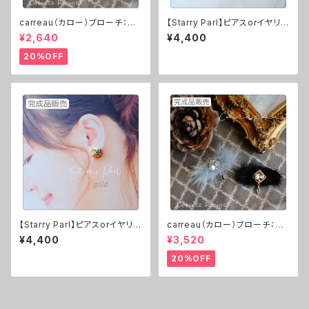
carreau（カロー）ブローチ：ゴ
【Starry Parl】ピアスorイヤリン
ールド or シルバー ※レシピ
グ（silver） ※完成品
¥2,640
¥4,400
付きキット
20%OFF
【Starry Parl】ピアスorイヤリン
carreau（カロー）ブローチ：ゴ
グ（gold） ※完成品
ールド or シルバー ※完成品
¥4,400
¥3,520
20%OFF